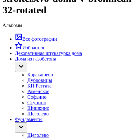
32-rotated
Альбомы
Все фотографии
Избранное
Декоративная штукатурка дома
Дома из газобетона
Каракашево
Дубровицы
КП Реггата
Раменское
Софьино
Ступино
Шишкино
Щеголево
Фундаменты
Щеголево