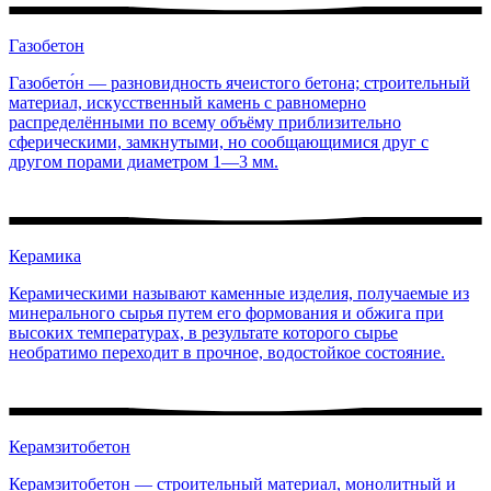
Газобетон
Газобето́н — разновидность ячеистого бетона; строительный
материал, искусственный камень с равномерно
распределёнными по всему объёму приблизительно
сферическими, замкнутыми, но сообщающимися друг с
другом порами диаметром 1—3 мм.
Керамика
Керамическими называют каменные изделия, получаемые из
минерального сырья путем его формования и обжига при
высоких температурах, в результате которого сырье
необратимо переходит в прочное, водостойкое состояние.
Керамзитобетон
Керамзитобетон — строительный материал, монолитный и